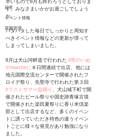
早いもので8月も終わろうとしておりま
日常
す。みなさまいかがお過ごしでしょう
か。
イベント情報
茶園管理
バタバタした毎日でしっかりと周知す
べきイベント情報などの更新が滞って
しまってしまいました。
8月は犬山河畔道で行われた 
#宵のいぬ
やmarcheに
８日間連続で出店、他には
地元国際交流センターで開催されたフ
ロイデ祭り、先聖寺で行われた第３回 
#ラストサマー盆踊り
、犬山城下町で開
催されたビール祭りや国史跡青塚古墳
で開催された楽田夏祭りに香り米倶楽
部として出店するなど、多くのイベン
トに誘っていただき特色の違うイベン
トごとに様々な発見があり勉強になり
ました。