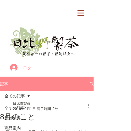
カート
ログイン
記事
全ての記事
日比野製茶
全ての記事
2019年9月1日
読了時間: 2分
8月のこと
新着情報
商品案内