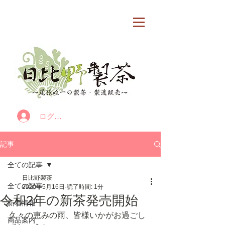
カート
ログイン
記事
全ての記事
日比野製茶
全ての記事
2020年5月16日
読了時間: 1分
令和2年の新茶発売開始
新着情報
久々の恵みの雨、皆様いかがお過ごし
商品案内