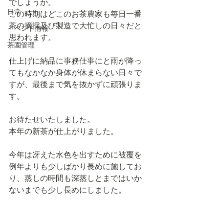
でしょうか。
日常
この時期はどこのお茶農家も毎日一番
茶の摘採及び製造で大忙しの日々だと
イベント情報
思われます。
茶園管理
仕上げに納品に事務仕事にと雨が降っ
てもなかなか身体が休まらない日々で
すが、最後まで気を抜かずに頑張りま
す。
お待たせいたしました。
本年の新茶が仕上がりました。
今年は冴えた水色を出すために被覆を
例年よりも少しばかり長めに施してお
り、蒸しの時間も深蒸しとまではいか
ないまでも少し長めにしました。