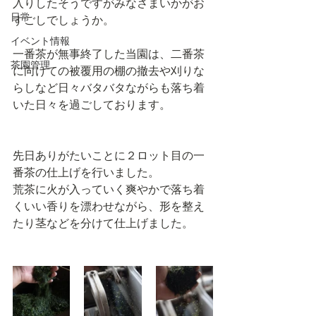
入りしたそうですがみなさまいかがお
日常
すごしでしょうか。
イベント情報
一番茶が無事終了した当園は、二番茶
茶園管理
に向けての被覆用の棚の撤去や刈りな
らしなど日々バタバタながらも落ち着
いた日々を過ごしております。
先日ありがたいことに２ロット目の一
番茶の仕上げを行いました。
荒茶に火が入っていく爽やかで落ち着
くいい香りを漂わせながら、形を整え
たり茎などを分けて仕上げました。