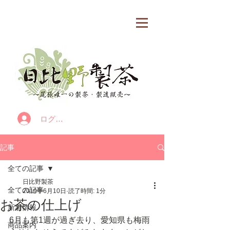
カート
ログイン
記事
全ての記事
日比野製茶
全ての記事
2019年6月10日
読了時間: 1分
お茶の仕上げ
新着情報
6月も第1週が過ぎ去り、愛知県も梅雨
商品案内