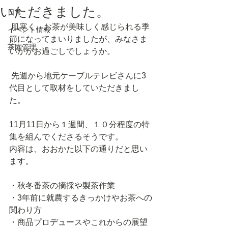
いただきました。
日常
 肌寒く、お茶が美味しく感じられる季
イベント情報
節になってまいりましたが、みなさま
茶園管理
いかがお過ごしでしょうか。
 先週から地元ケーブルテレビさんに3
代目として取材をしていただきまし
た。
11月11日から１週間、１０分程度の特
集を組んでくださるそうです。
内容は、おおかた以下の通りだと思い
ます。
・秋冬番茶の摘採や製茶作業
・3年前に就農するきっかけやお茶への
関わり方
・商品プロデュースやこれからの展望