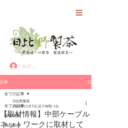
カート
ログイン
記事
全ての記事
日比野製茶
全ての記事
2019年11月7日
読了時間: 1分
【取材情報】中部ケーブル
新着情報
ネットワークに取材して
商品案内