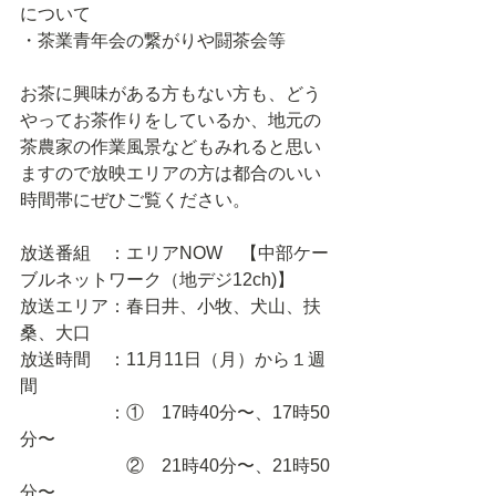
について
・茶業青年会の繋がりや闘茶会等
お茶に興味がある方もない方も、どう
やってお茶作りをしているか、地元の
茶農家の作業風景などもみれると思い
ますので放映エリアの方は都合のいい
時間帯にぜひご覧ください。
放送番組　：エリアNOW    【中部ケー
ブルネットワーク（地デジ12ch)】
放送エリア：春日井、小牧、犬山、扶
桑、大口
放送時間　：11月11日（月）から１週
間
　　　　　：①　17時40分〜、17時50
分〜
　　　　　　②　21時40分〜、21時50
分〜